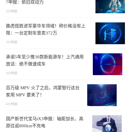
7申报：依旧双动力
3小时前
路虎揽胜进军豪华车领域！称价格没有上
限：一台定制车曾卖372万
3小时前
承诺5年至少推30款新能源车！上汽通用
放话：绝不做速成车
3小时前
百万级 MPV 火了之后，鸿蒙智行这台
家用 MPV 要来了！
4小时前
国产新世代宝马iX3申报：轴距加长、高
原往返800km不充电