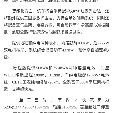
格，还可选装全新轮毂、后挂式储物箱等个性化配置。
智能化方面，该车将全系标配华为896线激光雷达，还
将额外提供三固态激光雷达，支持全场景辅助系统，同时还
将配备空气悬架、电磁减振，可自动调节车身高度与减振阻
尼，兼顾公路行驶舒适性与越野场景通过性。
提供增程和纯电两种版本，均搭载前160kW、后277kW
双电机布局，系统综合峰值功率437kW，预计零百加速4秒
级。
增程版提供56kWh和75.4kWh两种容量电池，对应
WLTC续航里程238km、312km，而纯电版配120kWh电池
组，CLTC工况纯电续航728km，全系基于800V高压架构打
造，支持超快充。
至于售价，享界G9长宽高为
5206(5377)*2050*1897mm，轴距3160mm，甚至超过了仰望