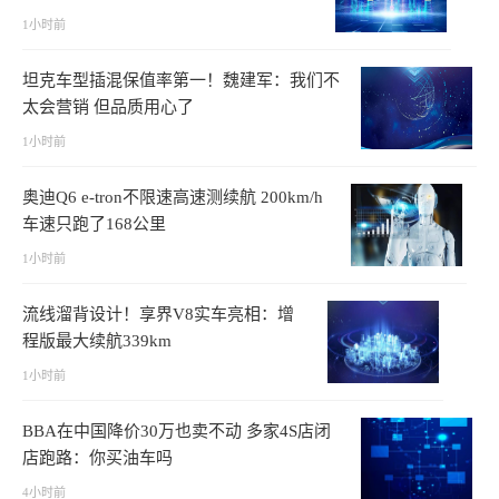
1小时前
坦克车型插混保值率第一！魏建军：我们不
太会营销 但品质用心了
1小时前
奥迪Q6 e-tron不限速高速测续航 200km/h
车速只跑了168公里
1小时前
流线溜背设计！享界V8实车亮相：增
程版最大续航339km
1小时前
BBA在中国降价30万也卖不动 多家4S店闭
店跑路：你买油车吗
4小时前