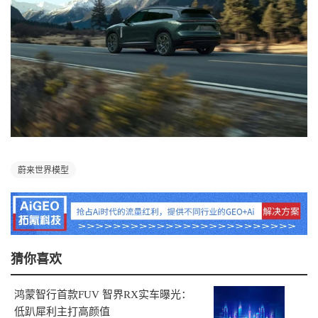
蔚来世界模型
猜你喜欢
鸿蒙智行首款FUV 智界RX实车曝光：
低趴犀利主打高颜值