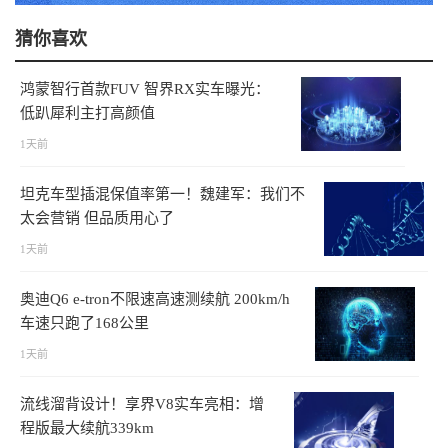
猜你喜欢
鸿蒙智行首款FUV 智界RX实车曝光：
低趴犀利主打高颜值
1天前
坦克车型插混保值率第一！魏建军：我们不
太会营销 但品质用心了
1天前
奥迪Q6 e-tron不限速高速测续航 200km/h
车速只跑了168公里
1天前
流线溜背设计！享界V8实车亮相：增
程版最大续航339km