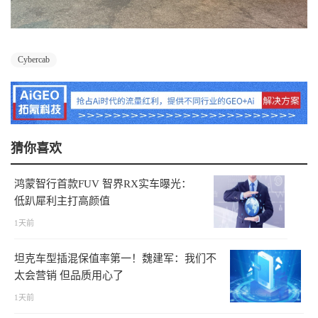
Cybercab
猜你喜欢
鸿蒙智行首款FUV 智界RX实车曝光：
低趴犀利主打高颜值
1天前
坦克车型插混保值率第一！魏建军：我们不
太会营销 但品质用心了
1天前