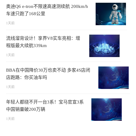
奥迪Q6 e-tron不限速高速测续航 200km/h
车速只跑了168公里
1天前
流线溜背设计！享界V8实车亮相：增
程版最大续航339km
1天前
BBA在中国降价30万也卖不动 多家4S店闭
店跑路：你买油车吗
1天前
年轻人都绕不开一台3系！宝马官宣3系
中国销量破200万辆
1天前