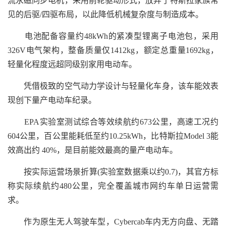
流永磁同步电机，采用前轮驱动形式，放弃了特斯拉家族常
见的后驱/四驱布局，以此降低机械复杂度与制造成本。
电池配备容量约48kWh的紧凑型锂离子电池包，采用
326V电气架构，整备质量仅1412kg，额定总重量1692kg，
轻量化程度远超同级别家用电动车。
凭借极致的空气动力学设计与轻量化车身，该车能效表
现创下量产电动车纪录。
EPA实验室测试综合等效续航约673公里，高速工况约
604公里，百公里能耗低至约10.25kWh，比特斯拉Model 3能
效高出约 40%，是目前能效最高的量产电动车。
按实际运营场景折算(实验室数据乘以约0.7)，其官方标
称实际续航约480公里，完全覆盖城市网约车单日运营需
求。
作为原生无人驾驶车型，Cybercab车内无方向盘、无踏