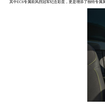
其中EC6专属前风挡冠军纪念彩蛋，更是增添了独特专属