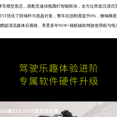
车模型形态，搭配竞速绿氛围灯智能联动，全方位营造沉浸式
5T优化了防倾杆与底盘衬套，整车抗扭刚度提升6%，侧倾梯
赠超清流媒体后视镜、享受多年NOP+领航辅助驾驶使用权与电