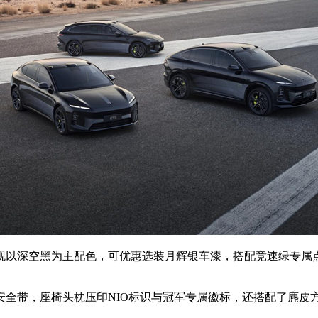
以深空黑为主配色，可优惠选装月辉银车漆，搭配竞速绿专属点
带，座椅头枕压印NIO标识与冠军专属徽标，还搭配了麂皮