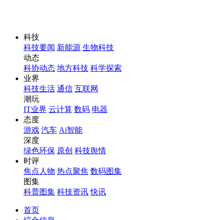
科技
科技要闻
新能源
生物科技
动态
科协动态
地方科技
科学探索
业界
科技生活
通信
互联网
潮玩
IT业界
云计算
数码
电器
态度
游戏
汽车
Ai智能
深度
绿色环保
原创
科技舆情
时评
焦点人物
热点聚焦
数码图集
图集
科普图集
科技资讯
快讯
首页