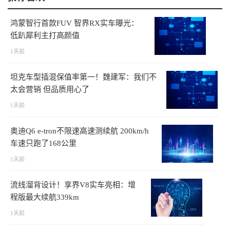
鸿蒙智行首款FUV 智界RX实车曝光：
低趴犀利主打高颜值
1天前
坦克车型插混保值率第一！魏建军：我们不
太会营销 但品质用心了
1天前
奥迪Q6 e-tron不限速高速测续航 200km/h
车速只跑了168公里
1天前
流线溜背设计！享界V8实车亮相：增
程版最大续航339km
1天前