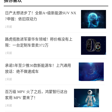
猜你喜欢
日产太想进步了！全新A+级新能源SUV NX
7申报：依旧双动力
2天前
路虎揽胜进军豪华车领域！称价格没有上
限：一台定制车曾卖372万
2天前
承诺5年至少推30款新能源车！上汽通用
放话：绝不做速成车
2天前
百万级 MPV 火了之后，鸿蒙智行这台
家用 MPV 要来了！
2天前