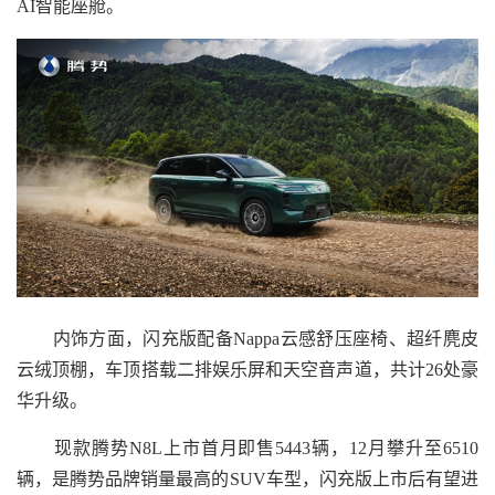
AI智能座舱。
内饰方面，闪充版配备Nappa云感舒压座椅、超纤麂皮
云绒顶棚，车顶搭载二排娱乐屏和天空音声道，共计26处豪
华升级。
现款腾势N8L上市首月即售5443辆，12月攀升至6510
辆，是腾势品牌销量最高的SUV车型，闪充版上市后有望进