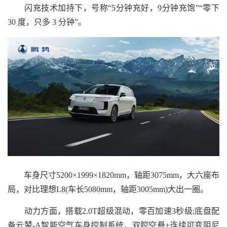
闪充技术加持下，号称“5分钟充好，9分钟充饱”“零下
30 度，只多 3 分钟”。
车身尺寸5200×1999×1820mm，轴距3075mm，大六座布
局，对比理想L8(车长5080mm，轴距3005mm)大出一圈。
动力方面，搭载2.0T超级混动，零百加速3秒级;底盘配
备云辇-A智能空气车身控制系统，双腔空悬+连续可变阻尼