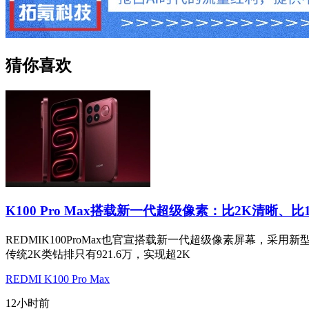
猜你喜欢
K100 Pro Max搭载新一代超级像素：比2K清晰、比
REDMIK100ProMax也官宣搭载新一代超级像素屏幕，采用
传统2K类钻排只有921.6万，实现超2K
REDMI K100 Pro Max
12小时前