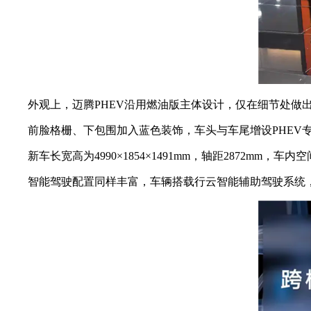
外观上，迈腾PHEV沿用燃油版主体设计，仅在细节处做
前脸格栅、下包围加入蓝色装饰，车头与车尾增设PHEV专
新车长宽高为4990×1854×1491mm，轴距2872mm，车
智能驾驶配置同样丰富，车辆搭载行云智能辅助驾驶系统，拥