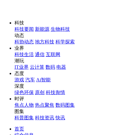
科技
科技要闻
新能源
生物科技
动态
科协动态
地方科技
科学探索
业界
科技生活
通信
互联网
潮玩
IT业界
云计算
数码
电器
态度
游戏
汽车
Ai智能
深度
绿色环保
原创
科技舆情
时评
焦点人物
热点聚焦
数码图集
图集
科普图集
科技资讯
快讯
首页