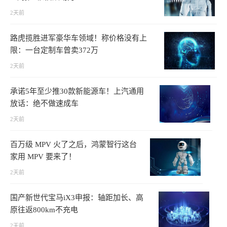
2天前
路虎揽胜进军豪华车领域！称价格没有上
限：一台定制车曾卖372万
2天前
承诺5年至少推30款新能源车！上汽通用
放话：绝不做速成车
2天前
百万级 MPV 火了之后，鸿蒙智行这台
家用 MPV 要来了！
2天前
国产新世代宝马iX3申报：轴距加长、高
原往返800km不充电
2天前