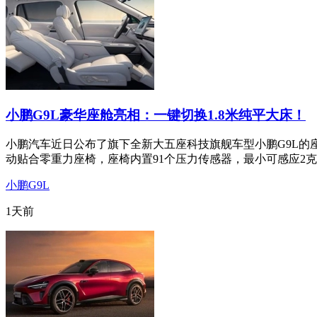
小鹏G9L豪华座舱亮相：一键切换1.8米纯平大床！
小鹏汽车近日公布了旗下全新大五座科技旗舰车型小鹏G9L的
动贴合零重力座椅，座椅内置91个压力传感器，最小可感应2克
小鹏G9L
1天前