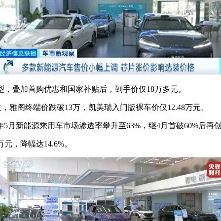
，叠加首购优惠和国家补贴后，到手价仅18万多元。
阁终端价跌破13万，凯美瑞入门版裸车价仅12.48万元。
月新能源乘用车市场渗透率攀升至63%，继4月首破60%后再
元，降幅达14.6%。