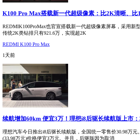
K100 Pro Max搭载新一代超级像素：比2K清晰、比
REDMIK100ProMax也官宣搭载新一代超级像素屏幕，采用
传统2K类钻排只有921.6万，实现超2K
REDMI K100 Pro Max
1天前
续航增加60km 便宜3万！理想i8后驱长续航版上市：3
理想汽车今日推出i8后驱长续航版，全国统一零售价30.98
(33.98万元)价格便宜3万元。并且，后驱版因为取消