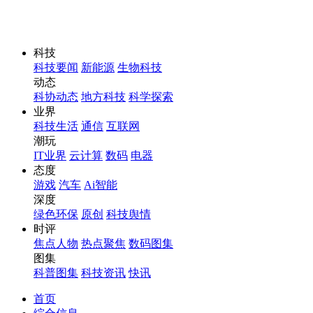
科技
科技要闻
新能源
生物科技
动态
科协动态
地方科技
科学探索
业界
科技生活
通信
互联网
潮玩
IT业界
云计算
数码
电器
态度
游戏
汽车
Ai智能
深度
绿色环保
原创
科技舆情
时评
焦点人物
热点聚焦
数码图集
图集
科普图集
科技资讯
快讯
首页