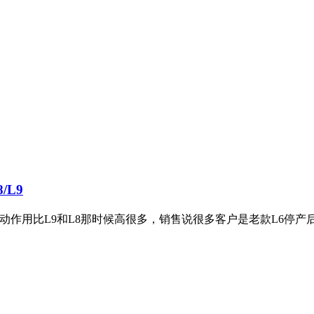
L9
带动作用比L9和L8那时候高很多，销售说很多客户是老款L6停产