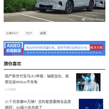
小米YU7
YU7
启境
猜你喜欢
国产新世代宝马iX3申报：轴距加长、高
原往返800km不充电
41分钟前
21个月卖爆80万辆！吉利星愿霸榜全品类
销冠：A0级小车杀疯了