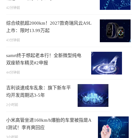
42分钟前
综合续航超2000km！2027款奇瑞风云A9L
上市：限时13.99万起
43分钟前
samrt终于想起老本行！全新微型纯电
双座轿车精灵#2申报
44分钟前
吉利谈速成车乱象：旗下新车平
均开发周期达3-5年
2小时前
小米高管坐进160km/h爆胎的车里被指是A
I测试！李肖爽回应
3小时前