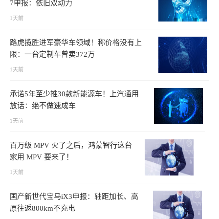
7申报：依旧双动力
1天前
路虎揽胜进军豪华车领域！称价格没有上
限：一台定制车曾卖372万
1天前
承诺5年至少推30款新能源车！上汽通用
放话：绝不做速成车
1天前
百万级 MPV 火了之后，鸿蒙智行这台
家用 MPV 要来了！
1天前
国产新世代宝马iX3申报：轴距加长、高
原往返800km不充电