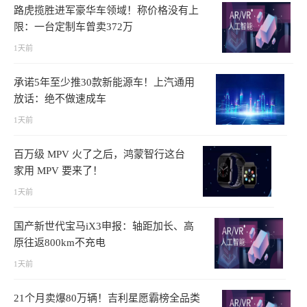
路虎揽胜进军豪华车领域！称价格没有上
限：一台定制车曾卖372万
1天前
承诺5年至少推30款新能源车！上汽通用
放话：绝不做速成车
1天前
百万级 MPV 火了之后，鸿蒙智行这台
家用 MPV 要来了！
1天前
国产新世代宝马iX3申报：轴距加长、高
原往返800km不充电
1天前
21个月卖爆80万辆！吉利星愿霸榜全品类