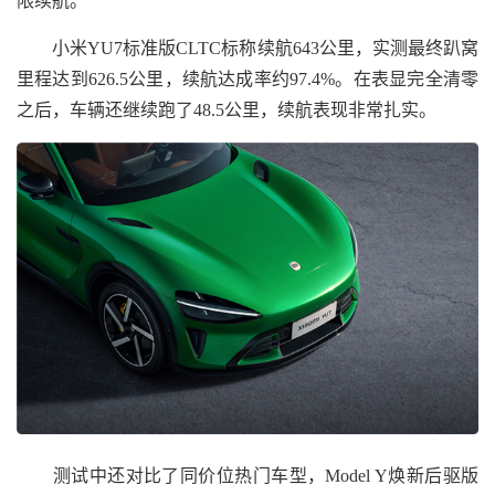
限续航。
小米YU7标准版CLTC标称续航643公里，实测最终趴窝
里程达到626.5公里，续航达成率约97.4%。在表显完全清零
之后，车辆还继续跑了48.5公里，续航表现非常扎实。
测试中还对比了同价位热门车型，Model Y焕新后驱版