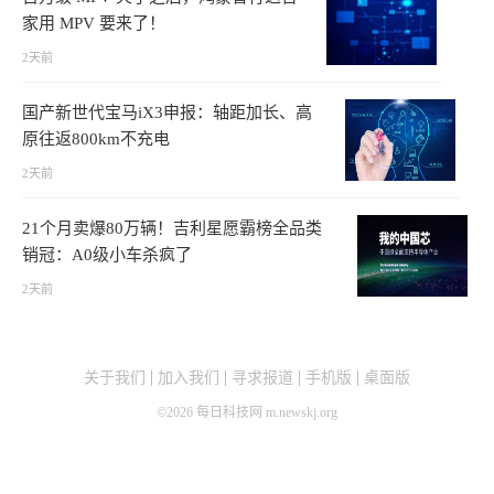
家用 MPV 要来了！
2天前
国产新世代宝马iX3申报：轴距加长、高
原往返800km不充电
2天前
21个月卖爆80万辆！吉利星愿霸榜全品类
销冠：A0级小车杀疯了
2天前
关于我们
加入我们
寻求报道
手机版
桌面版
©
2026
每日科技网 m.newskj.org