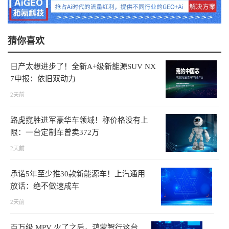
猜你喜欢
日产太想进步了！全新A+级新能源SUV NX
7申报：依旧双动力
2天前
路虎揽胜进军豪华车领域！称价格没有上
限：一台定制车曾卖372万
2天前
承诺5年至少推30款新能源车！上汽通用
放话：绝不做速成车
2天前
百万级 MPV 火了之后，鸿蒙智行这台