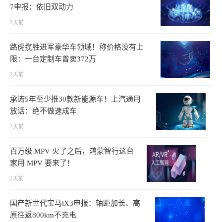
7申报：依旧双动力
2天前
路虎揽胜进军豪华车领域！称价格没有上
限：一台定制车曾卖372万
2天前
承诺5年至少推30款新能源车！上汽通用
放话：绝不做速成车
2天前
百万级 MPV 火了之后，鸿蒙智行这台
家用 MPV 要来了！
2天前
国产新世代宝马iX3申报：轴距加长、高
原往返800km不充电