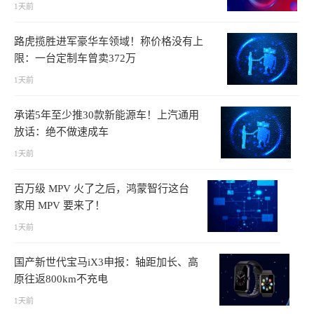
1天前
路虎揽胜进军豪华车领域！称价格没有上
限：一台定制车曾卖372万
1天前
承诺5年至少推30款新能源车！上汽通用
放话：绝不做速成车
1天前
百万级 MPV 火了之后，鸿蒙智行这台
家用 MPV 要来了！
1天前
国产新世代宝马iX3申报：轴距加长、高
原往返800km不充电
1天前