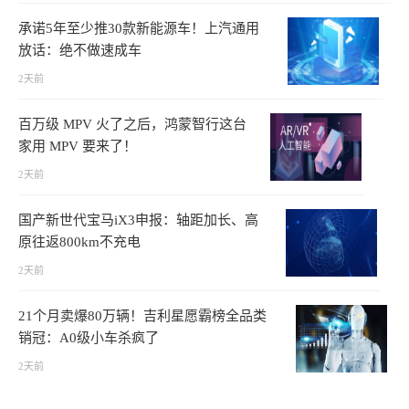
承诺5年至少推30款新能源车！上汽通用
放话：绝不做速成车
2天前
百万级 MPV 火了之后，鸿蒙智行这台
家用 MPV 要来了！
2天前
国产新世代宝马iX3申报：轴距加长、高
原往返800km不充电
2天前
21个月卖爆80万辆！吉利星愿霸榜全品类
销冠：A0级小车杀疯了
2天前