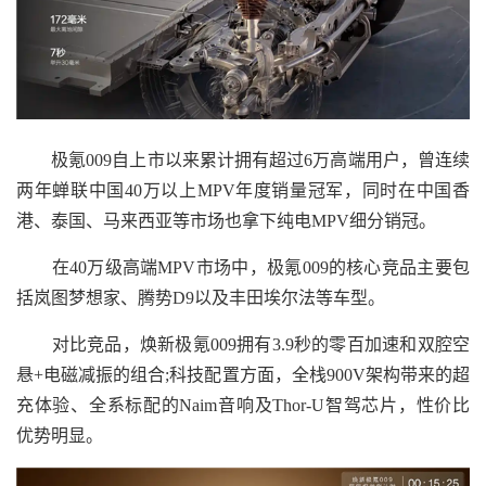
极氪009自上市以来累计拥有超过6万高端用户，曾连续
两年蝉联中国40万以上MPV年度销量冠军，同时在中国香
港、泰国、马来西亚等市场也拿下纯电MPV细分销冠。
在40万级高端MPV市场中，极氪009的核心竞品主要包
括岚图梦想家、腾势D9以及丰田埃尔法等车型。
对比竞品，焕新极氪009拥有3.9秒的零百加速和双腔空
悬+电磁减振的组合;科技配置方面，全栈900V架构带来的超
充体验、全系标配的Naim音响及Thor-U智驾芯片，性价比
优势明显。