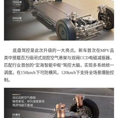
底盘驾控是此次升级的一大亮点。新车首次在MPV品
类中搭载百万级闭式双腔空气悬架与双阀CCD电磁减振器，
匹配行业首创的“定海智能中枢”驾控大脑，实现多系统统一
调度。在150km/h下可防横风，120km/h下支持全场景爆胎控
制。