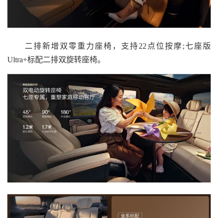
二排新增双零重力座椅，支持22点位按摩;七座版
Ultra+标配二排双旋转座椅。