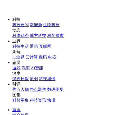
科技
科技要闻
新能源
生物科技
动态
科协动态
地方科技
科学探索
业界
科技生活
通信
互联网
潮玩
IT业界
云计算
数码
电器
态度
游戏
汽车
Ai智能
深度
绿色环保
原创
科技舆情
时评
焦点人物
热点聚焦
数码图集
图集
科普图集
科技资讯
快讯
首页