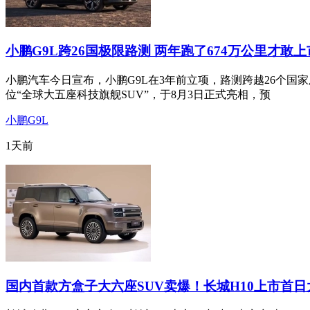
小鹏G9L跨26国极限路测 两年跑了674万公里才敢
小鹏汽车今日宣布，小鹏G9L在3年前立项，路测跨越26个国
位“全球大五座科技旗舰SUV”，于8月3日正式亮相，预
小鹏G9L
1天前
国内首款方盒子大六座SUV卖爆！长城H10上市首日