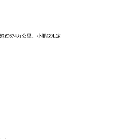
过674万公里。小鹏G9L定