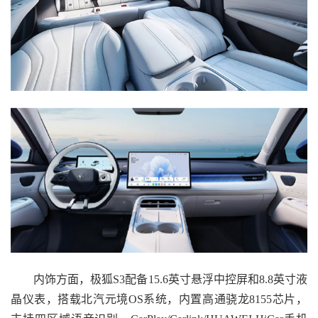
内饰方面，极狐S3配备15.6英寸悬浮中控屏和8.8英寸液
晶仪表，搭载北汽元境OS系统，内置高通骁龙8155芯片，