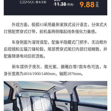
外观方面，极狐S3采用最新家族式设计语言，分体式大
灯搭配贯穿式灯带，前机盖两侧隆起线条强化力量感。
车身侧面为溜背造型，配备半隐藏式门把手、无边框外
后视镜和五辐刀锋轮毂，尾部贯穿式尾灯内部灯组精致，并
配备随速电动后扰流板。
新车提供子夜灰、霞光紫、晨曦白等7款车色可选，车
身长宽高为4916/1900/1480mm，轴距2876mm。