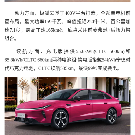
动力方面，极狐S3基于400V平台打造，全系单电机前
置布局，最大功率159千瓦，峰值扭矩250牛·米，百公里加
速7.1秒，最高车速165km/h，底盘采用前麦弗逊+后扭力梁
组合。
续航方面，充电版提供55.6kWh(CLTC 560km)和
65.8kWh(CLTC 660km)两种电池组;换电版搭载54kWh宁德时
代巧克力电池，CLTC续航535km，最快99秒完成换电。