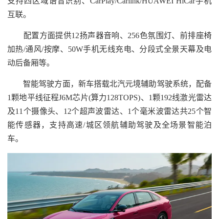
支持四区域语音识别、CarPlay/Carlink/HUAWEI HiCar手机
互联。
配置方面提供12扬声器音响、256色氛围灯、前排座椅
加热/通风/按摩、50W手机无线充电、分段式全景天幕及电
动后备厢等。
智能驾驶方面，新车搭载北汽元境辅助驾驶系统，配备
1颗地平线征程J6M芯片(算力128TOPS)、1颗192线激光雷达
及11个摄像头、12个超声波雷达、1个毫米波雷达共25个智
能传感器，支持高速/城区领航辅助驾驶及全场景智能泊
车。