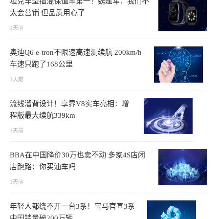
坦克车型插混保值率第一！魏建军：我们不
太会营销 但品质用心了
1天前
奥迪Q6 e-tron不限速高速测续航 200km/h
车速只跑了168公里
1天前
流线溜背设计！享界V8实车亮相：增
程版最大续航339km
1天前
BBA在中国降价30万也卖不动 多家4S店闭
店跑路：你买油车吗
1天前
年轻人都绕不开一台3系！宝马官宣3系
中国销量破200万辆