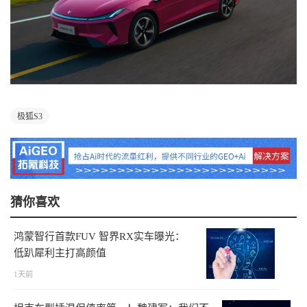
极狐S3
猜你喜欢
鸿蒙智行首款FUV 智界RX实车曝光：
低趴犀利主打高颜值
1天前