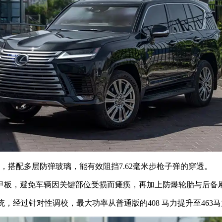
搭配多层防弹玻璃，能有效阻挡7.62毫米步枪子弹的穿透。
板，避免车辆因关键部位受损而瘫痪，再加上防爆轮胎与后备
，经过针对性调校，最大功率从普通版的408 马力提升至463马