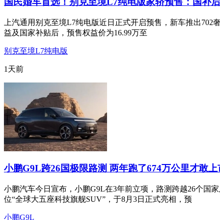
国民婚车首选！别克至境L7纯电版家轿预售：国补后
上汽通用别克至境L7纯电版近日正式开启预售，新车推出702奢享
益及国家补贴后，预售权益价为16.99万至
别克至境L7纯电版
1天前
小鹏G9L跨26国极限路测 两年跑了674万公里才敢
小鹏汽车今日宣布，小鹏G9L在3年前立项，路测跨越26个国
位“全球大五座科技旗舰SUV”，于8月3日正式亮相，预
小鹏G9L