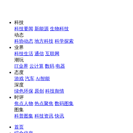
科技
科技要闻
新能源
生物科技
动态
科协动态
地方科技
科学探索
业界
科技生活
通信
互联网
潮玩
IT业界
云计算
数码
电器
态度
游戏
汽车
Ai智能
深度
绿色环保
原创
科技舆情
时评
焦点人物
热点聚焦
数码图集
图集
科普图集
科技资讯
快讯
首页