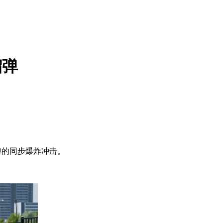
榴弹
弹的同步爆炸冲击。