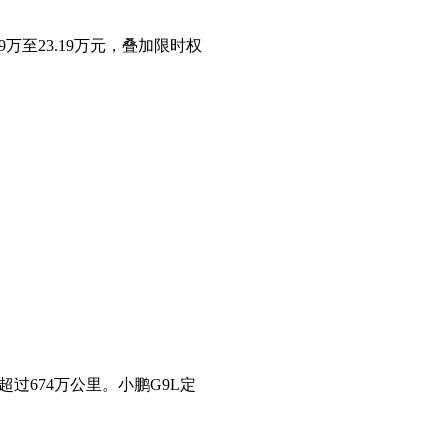
万至23.19万元，叠加限时权
过674万公里。小鹏G9L定