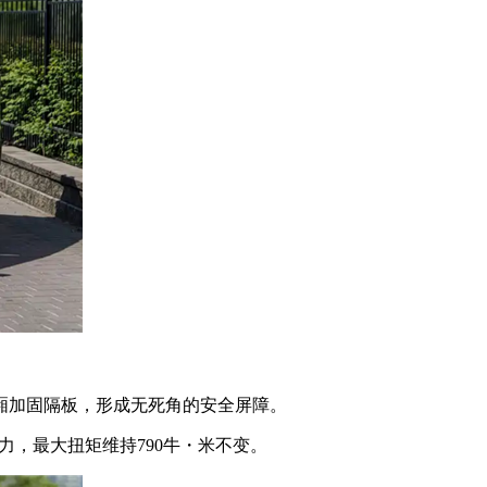
厢加固隔板，形成无死角的安全屏障。
力，最大扭矩维持790牛・米不变。