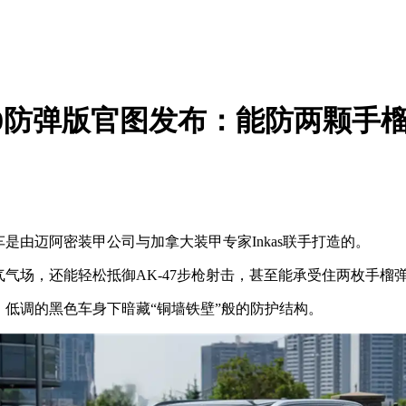
00防弹版官图发布：能防两颗手
由迈阿密装甲公司与加拿大装甲专家Inkas联手打造的。
场，还能轻松抵御AK-47步枪射击，甚至能承受住两枚手榴
低调的黑色车身下暗藏“铜墙铁壁”般的防护结构。