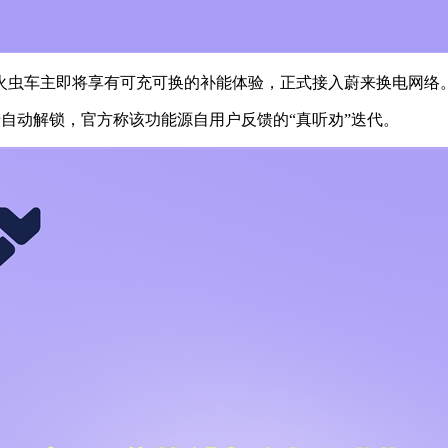
萤火虫车主即将享有可充可换的补能体验，正式接入蔚来换电网络
蓝牙自动解锁，官方称该功能源自用户反馈的“真听劝”迭代。