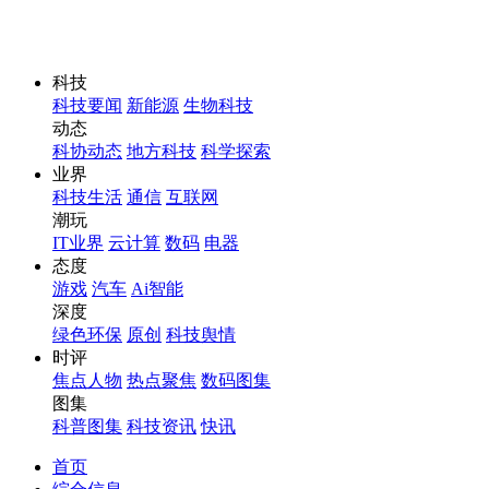
科技
科技要闻
新能源
生物科技
动态
科协动态
地方科技
科学探索
业界
科技生活
通信
互联网
潮玩
IT业界
云计算
数码
电器
态度
游戏
汽车
Ai智能
深度
绿色环保
原创
科技舆情
时评
焦点人物
热点聚焦
数码图集
图集
科普图集
科技资讯
快讯
首页