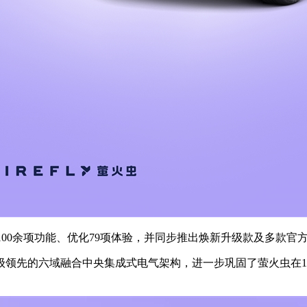
00余项功能、优化79项体验，并同步推出焕新升级款及多款官
领先的六域融合中央集成式电气架构，进一步巩固了萤火虫在10