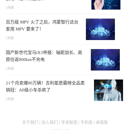
2天前
百万级 MPV 火了之后，鸿蒙智行这台
家用 MPV 要来了！
2天前
国产新世代宝马iX3申报：轴距加长、高
原往返800km不充电
2天前
21个月卖爆80万辆！吉利星愿霸榜全品类
销冠：A0级小车杀疯了
2天前
关于我们
加入我们
寻求报道
手机版
桌面版