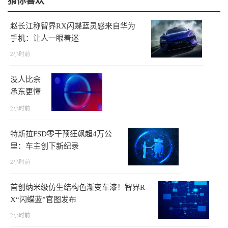
猜你喜欢
赵长江称智界RX闪蝶蓝灵感来自华为
手机：让人一眼着迷
2小时前
没人比余
承东更懂
尊界V80
2小时前
0
特斯拉FSD零干预狂飙超4万公
里：车主创下新纪录
2小时前
首创纳米级仿生结构色渐变车漆！智界R
X“闪蝶蓝”官图发布
2小时前