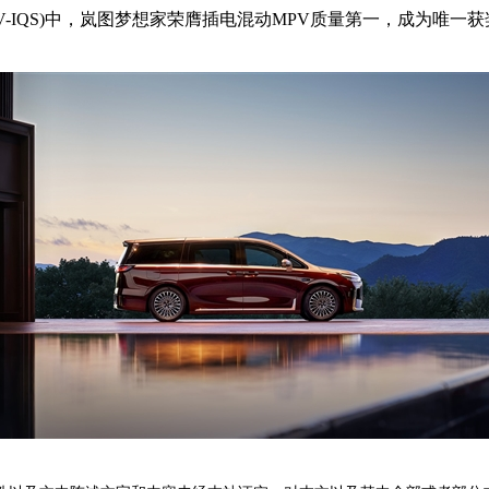
(NEV-IQS)中，岚图梦想家荣膺插电混动MPV质量第一，成为