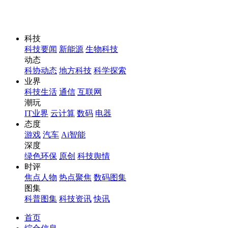
科技
科技要闻
新能源
生物科技
动态
科协动态
地方科技
科学探索
业界
科技生活
通信
互联网
潮玩
IT业界
云计算
数码
电器
态度
游戏
汽车
Ai智能
深度
绿色环保
原创
科技舆情
时评
焦点人物
热点聚焦
数码图集
图集
科普图集
科技资讯
快讯
首页