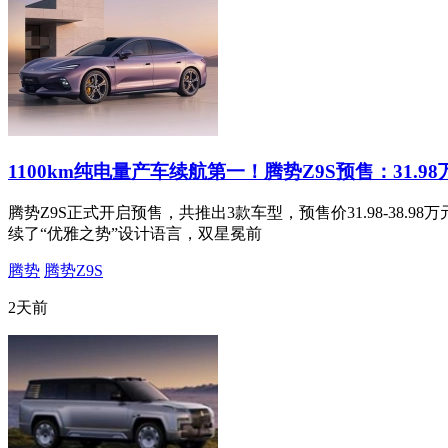
1100km纯电量产车续航第一！腾势Z9S预售：31.98
腾势Z9S正式开启预售，共推出3款车型，预售价31.98-38.9
续了“优雅之势”设计语言，双星冕前
腾势
腾势Z9S
2天前