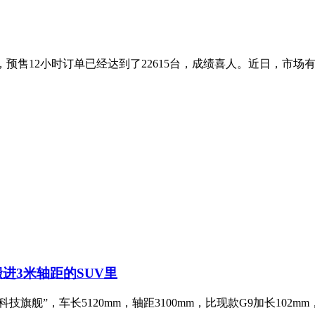
万起，预售12小时订单已经达到了22615台，成绩喜人。近日，市
进3米轴距的SUV里
旗舰”，车长5120mm，轴距3100mm，比现款G9加长102