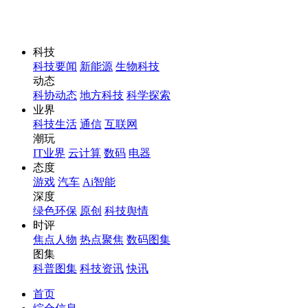
科技
科技要闻
新能源
生物科技
动态
科协动态
地方科技
科学探索
业界
科技生活
通信
互联网
潮玩
IT业界
云计算
数码
电器
态度
游戏
汽车
Ai智能
深度
绿色环保
原创
科技舆情
时评
焦点人物
热点聚焦
数码图集
图集
科普图集
科技资讯
快讯
首页