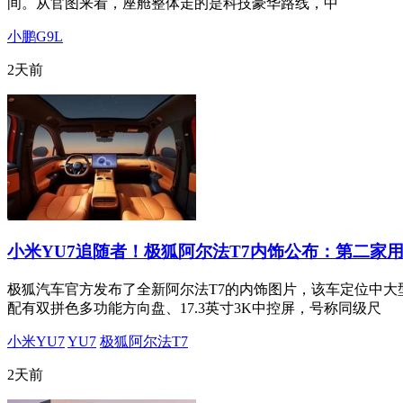
间。从官图来看，座舱整体走的是科技豪华路线，中
小鹏G9L
2天前
小米YU7追随者！极狐阿尔法T7内饰公布：第二家用
极狐汽车官方发布了全新阿尔法T7的内饰图片，该车定位中大
配有双拼色多功能方向盘、17.3英寸3K中控屏，号称同级尺
小米YU7
YU7
极狐阿尔法T7
2天前