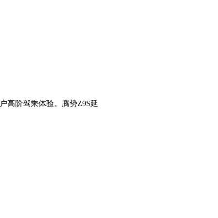
给用户高阶驾乘体验。腾势Z9S延