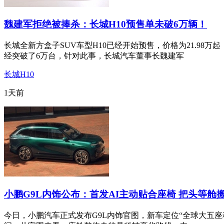
魏建军拒绝被捧杀：长城H10预售单未破6万辆！
长城全新方盒子SUV车型H10已经开始预售，价格为21.98
经突破了6万台，针对此事，长城汽车董事长魏建军
长城H10
1天前
小鹏G9L内饰公布：首发AI主动贴合座椅 把头等舱搬
今日，小鹏汽车正式发布G9L内饰官图，新车定位“全球大五座科技