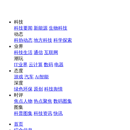
科技
科技要闻
新能源
生物科技
动态
科协动态
地方科技
科学探索
业界
科技生活
通信
互联网
潮玩
IT业界
云计算
数码
电器
态度
游戏
汽车
Ai智能
深度
绿色环保
原创
科技舆情
时评
焦点人物
热点聚焦
数码图集
图集
科普图集
科技资讯
快讯
首页