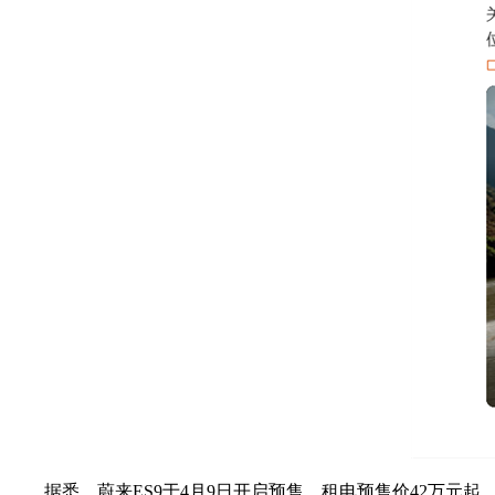
据悉，蔚来ES9于4月9日开启预售，租电预售价42万元起