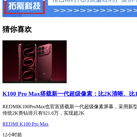
猜你喜欢
K100 Pro Max搭载新一代超级像素：比2K清晰、比
REDMIK100ProMax也官宣搭载新一代超级像素屏幕，采用
传统2K类钻排只有921.6万，实现超2K
REDMI K100 Pro Max
12小时前