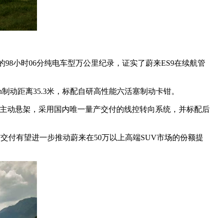
98小时06分纯电车型万公里纪录，证实了蔚来ES9在续航管
m/h制动距离35.3米，标配自研高性能六活塞制动卡钳。
备全主动悬架，采用国内唯一量产交付的线控转向系统，并标配后
上市交付有望进一步推动蔚来在50万以上高端SUV市场的份额提