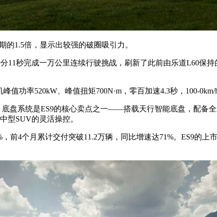
期的1.5倍，显示出较强的破圈吸引力。
分11秒完成一万公里连续行驶挑战，刷新了此前由乐道L60保持的
率520kW、峰值扭矩700N·m，零百加速4.3秒，100-0k
km。底盘系统是ES9的核心卖点之一——搭载天行智能底盘，配
近中型SUV的灵活操控。
%，前4个月累计交付突破11.2万辆，同比增速达71%。ES9的