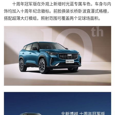
十周年冠军版在外观上新增时光蓝专属车色，车身与内
饰均加入十周年纪念徽标。前脸换装长桥卧波直瀑式格栅，
搭配超薄大灯模组，照射范围可覆盖两个足球场面积。