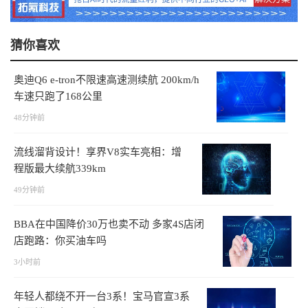
猜你喜欢
奥迪Q6 e-tron不限速高速测续航 200km/h
车速只跑了168公里
48分钟前
流线溜背设计！享界V8实车亮相：增
程版最大续航339km
49分钟前
BBA在中国降价30万也卖不动 多家4S店闭
店跑路：你买油车吗
3小时前
年轻人都绕不开一台3系！宝马官宣3系