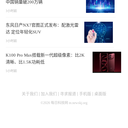
中国销量破200万辆
3小时前
东风日产NX7官图正式发布：配激光雷
达 定位年轻化SUV
3小时前
K100 Pro Max搭载新一代超级像素：比2K
清晰、比1.5K功耗低
5小时前
关于我们
加入我们
寻求报道
手机版
桌面版
©
2026
每日科技网 m.newskj.org