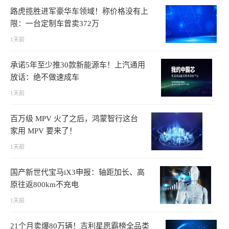
路虎揽胜进军豪华车领域！称价格没有上
限：一台定制车曾卖372万
1天前
承诺5年至少推30款新能源车！上汽通用
放话：绝不做速成车
1天前
百万级 MPV 火了之后，鸿蒙智行这台
家用 MPV 要来了！
1天前
国产新世代宝马iX3申报：轴距加长、高
原往返800km不充电
1天前
21个月卖爆80万辆！吉利星愿霸榜全品类