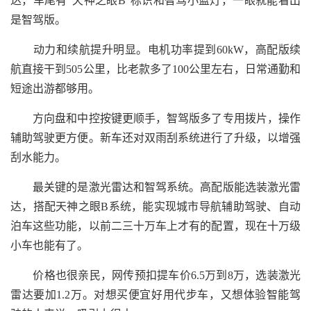
达，车尾有“天神之眼B”标识和智驾小蓝灯，一眼就能看出
是智驾版。
动力和续航提升明显。电机功率提到60kW，高配版续
航直接干到505公里，比老款多了100公里左右，日常通勤和
短途出游都够用。
方向盘和中控按键更顺手，智驾版多了专用拨片，操作
辅助驾驶更方便。新车还对双雨刮系统进行了升级，以增强
刮水能力。
最关键的是激光雷达和智驾系统。高配版能选装激光雷
达，搭配天神之眼B系统，能实现城市导航辅助驾驶、自动
泊车这些功能，以前二三十万车上才有的配置，现在十万级
小车也能有了。
价格也很亲民，网传预扣提车价6.5万到8万，选装激光
雷达要加1.2万。对想买便宜好用代步车，又想体验智能驾