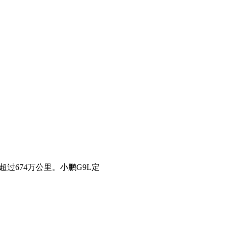
过674万公里。小鹏G9L定