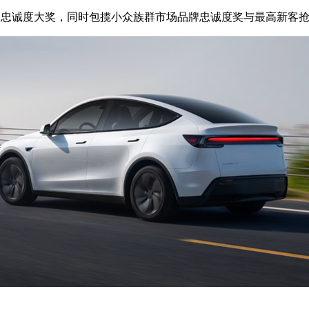
户忠诚度大奖，同时包揽小众族群市场品牌忠诚度奖与最高新客