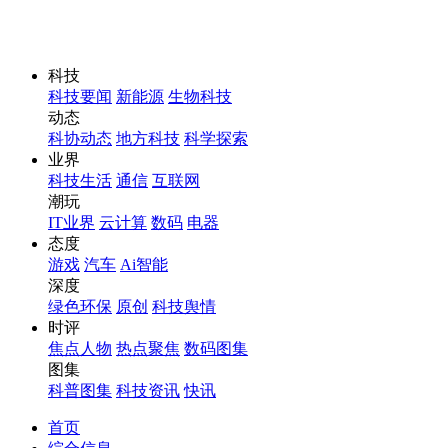
科技
科技要闻
新能源
生物科技
动态
科协动态
地方科技
科学探索
业界
科技生活
通信
互联网
潮玩
IT业界
云计算
数码
电器
态度
游戏
汽车
Ai智能
深度
绿色环保
原创
科技舆情
时评
焦点人物
热点聚焦
数码图集
图集
科普图集
科技资讯
快讯
首页