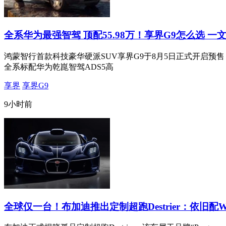
全系华为最强智驾 顶配55.98万！享界G9怎么选 一
鸿蒙智行首款科技豪华硬派SUV享界G9于8月5日正式开启预售，推出M
全系标配华为乾崑智驾ADS5高
享界
享界G9
9小时前
全球仅一台！布加迪推出定制超跑Destrier：依旧配