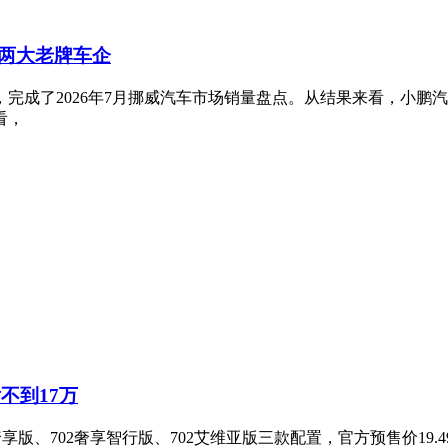
两大老牌车企
完成了2026年7月挪威汽车市场销量盘点。从结果来看，小鹏
看，
不到17万
版、702奢享智行版、702艾维亚版三款配置，官方预售价19.49