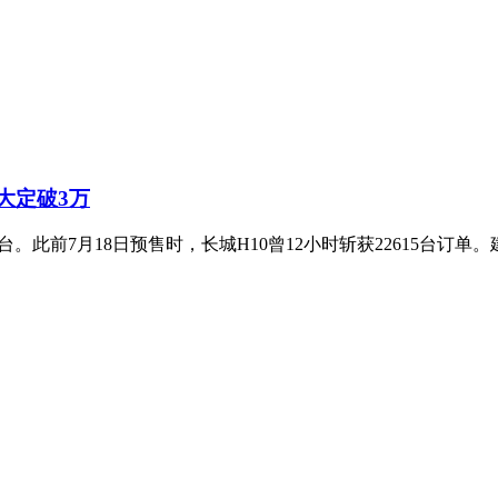
大定破3万
。此前7月18日预售时，长城H10曾12小时斩获22615台订单。建议