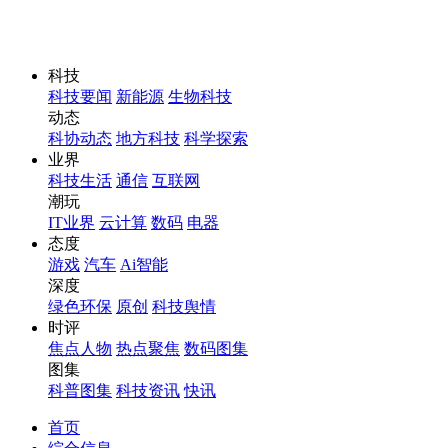
科技
科技要闻
新能源
生物科技
动态
科协动态
地方科技
科学探索
业界
科技生活
通信
互联网
潮玩
IT业界
云计算
数码
电器
态度
游戏
汽车
Ai智能
深度
绿色环保
原创
科技舆情
时评
焦点人物
热点聚焦
数码图集
图集
科普图集
科技资讯
快讯
首页