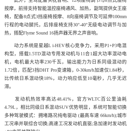
此外，主驾配备头枕音响、12项座椅调节与8点式座椅
按摩，前排支持智能温控座椅通风、加热，副驾提供女王座
椅，配备8点式3挡座椅按摩、8向座椅调节及可延伸100mm
行程的电动腿托，后排座椅支持30°-40°无级电动调节与加
热，搭配Flyme Sound 16扬声器无界之声音响。
动力系统是星越L i-HEV核心竞争力，采用P1+P3电混
构型，搭载1.5TD混动专用发动机与11合1超大功率混动电
机，电机最大功率230千瓦，输出能力为日系同级混动的
1.72倍，匹配3挡DHT Pro变速箱，0-30km/h加速仅1.84秒，
比传统日系混动快18%，动力响应低至10毫秒，几乎无迟
滞。
发动机热效率高达48.41%，官方WLTC百公里油耗
4.79L，相比同级日系混动SUV优势明显，系统可智能切换
多种驾驶模式：拥堵路况纯电驱动 (最高车速 66km/h);城市
工况串并联综合切换;高速工况发动机直驱;急加速时发动机