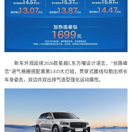
新车外观延续2026款星越L东方曜设计语言，“丝路峰
峦”进气格栅搭配熏黑LED大灯组，贯穿式腰线勾勒出修长
车身姿态，双边共双出排气造型强化运动属性。