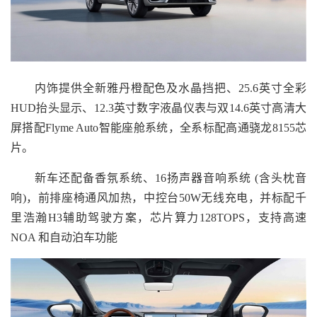
内饰提供全新雅丹橙配色及水晶挡把、25.6英寸全彩
HUD抬头显示、12.3英寸数字液晶仪表与双14.6英寸高清大
屏搭配Flyme Auto智能座舱系统，全系标配高通骁龙8155芯
片。
新车还配备香氛系统、16扬声器音响系统 (含头枕音
响)，前排座椅通风加热，中控台50W无线充电，并标配千
里浩瀚H3辅助驾驶方案，芯片算力128TOPS，支持高速
NOA 和自动泊车功能