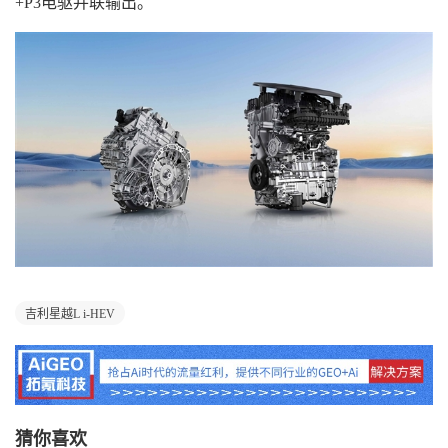
+P3电驱并联输出。
吉利星越L i-HEV
猜你喜欢