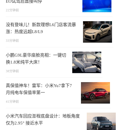
EO试驾后直接叫停
22分钟前
没有登味儿！新款理想L6门店客流暴
涨：热度远超L8/L9
33分钟前
小鹏G9L豪华座舱亮相：一键切
换1.8米纯平大床！
38分钟前
真保值神车！雷军：小米Yu7拿下7
月纯电车保值率第一
41分钟前
小米汽车回应澎程底盘设计：地板角度
仅为2.95° 接近水平