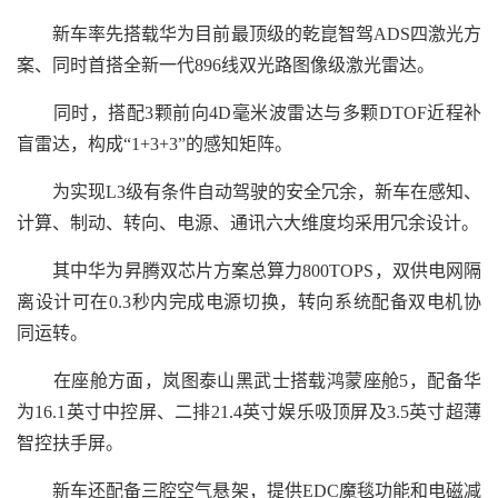
新车率先搭载华为目前最顶级的乾崑智驾ADS四激光方
案、同时首搭全新一代896线双光路图像级激光雷达。
同时，搭配3颗前向4D毫米波雷达与多颗DTOF近程补
盲雷达，构成“1+3+3”的感知矩阵。
为实现L3级有条件自动驾驶的安全冗余，新车在感知、
计算、制动、转向、电源、通讯六大维度均采用冗余设计。
其中华为昇腾双芯片方案总算力800TOPS，双供电网隔
离设计可在0.3秒内完成电源切换，转向系统配备双电机协
同运转。
在座舱方面，岚图泰山黑武士搭载鸿蒙座舱5，配备华
为16.1英寸中控屏、二排21.4英寸娱乐吸顶屏及3.5英寸超薄
智控扶手屏。
新车还配备三腔空气悬架，提供EDC魔毯功能和电磁减