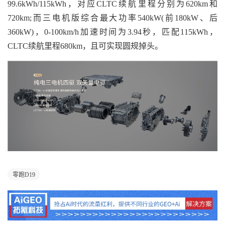
99.6kWh/115kWh，对应CLTC续航里程分别为620km和
720km;而三电机版综合最大功率540kW(前180kW、后
360kW)，0-100km/h加速时间为3.94秒，匹配115kWh，
CLTC续航里程680km，且可实现圆规掉头。
零跑D19