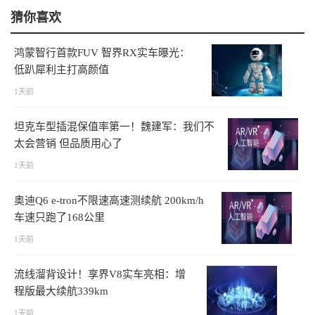
猜你喜欢
鸿蒙智行首款FUV 智界RX实车曝光：
低趴犀利主打高颜值
1天前
坦克车型插混保值率第一！魏建军：我们不
太会营销 但品质用心了
1天前
奥迪Q6 e-tron不限速高速测续航 200km/h
车速只跑了168公里
1天前
流线溜背设计！享界V8实车亮相：增
程版最大续航339km
1天前