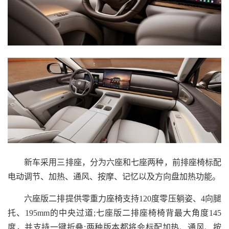
新车采用三排座，分为六座和七座两种，前排座椅标配
电动调节、加热、通风、按摩、记忆以及方向盘加热功能。
六座版二排提供零重力座椅支持120度零压躺姿、4向腿
托、195mm的中央过道;七座版二排座椅椅背最大角度145
度，并支持一键折叠;两种版本都将会标配加热、通风、按