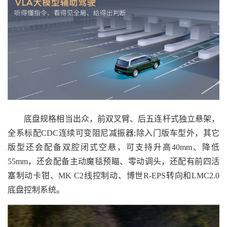
底盘规格相当出众，前双叉臂、后五连杆式独立悬架，
全系标配CDC连续可变阻尼减振器;除入门版车型外，其它
版型还会配备双腔闭式空悬，可支持升高40mm、降低
55mm，还会配备主动魔毯预瞄、零动调头，还配有前四活
塞制动卡钳、MK C2线控制动、博世R-EPS转向和LMC2.0
底盘控制系统。