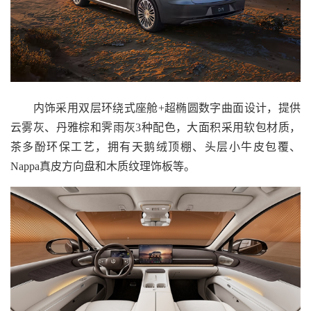
内饰采用双层环绕式座舱+超椭圆数字曲面设计，提供
云雾灰、丹雅棕和霁雨灰3种配色，大面积采用软包材质，
茶多酚环保工艺，拥有天鹅绒顶棚、头层小牛皮包覆、
Nappa真皮方向盘和木质纹理饰板等。