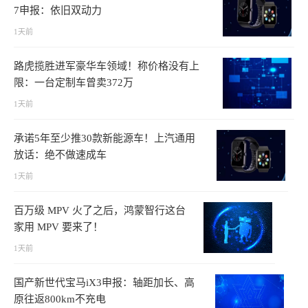
7申报：依旧双动力
1天前
路虎揽胜进军豪华车领域！称价格没有上
限：一台定制车曾卖372万
1天前
承诺5年至少推30款新能源车！上汽通用
放话：绝不做速成车
1天前
百万级 MPV 火了之后，鸿蒙智行这台
家用 MPV 要来了！
1天前
国产新世代宝马iX3申报：轴距加长、高
原往返800km不充电