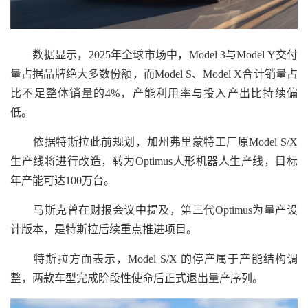
数据显示，2025年全球市场中，Model 3与Model Y交付
量占据品牌绝大多数份额，而Model S、Model X合计销量占
比不足整体销量的4%，产能利用率与投入产出比持续偏
低。
依据特斯拉此前规划，加州弗里蒙特工厂原Model S/X
生产线将进行改造，转为Optimus人形机器人生产线，目标
年产能可达100万台。
马斯克曾在财报会议中提及，第三代Optimus为量产设
计版本，是特斯拉后续重点推进项目。
特斯拉方面表示，Model S/X 的停产属于产能结构调
整，两款车型完成阶段性使命后正式退出量产序列。