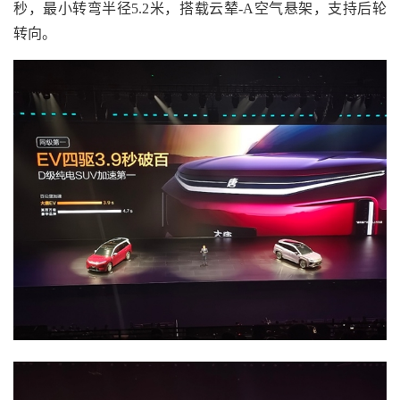
秒，最小转弯半径5.2米，搭载云辇-A空气悬架，支持后轮
转向。