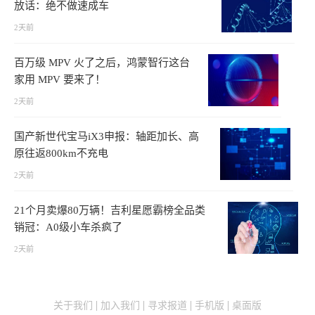
放话：绝不做速成车
2天前
百万级 MPV 火了之后，鸿蒙智行这台
家用 MPV 要来了！
2天前
国产新世代宝马iX3申报：轴距加长、高
原往返800km不充电
2天前
21个月卖爆80万辆！吉利星愿霸榜全品类
销冠：A0级小车杀疯了
2天前
关于我们
加入我们
寻求报道
手机版
桌面版