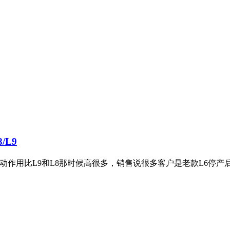
L9
带动作用比L9和L8那时候高很多，销售说很多客户是老款L6停产