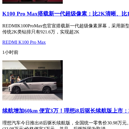
K100 Pro Max搭载新一代超级像素：比2K清晰、比
REDMIK100ProMax也官宣搭载新一代超级像素屏幕，采用
传统2K类钻排只有921.6万，实现超2K
REDMI K100 Pro Max
1小时前
续航增加60km 便宜3万！理想i8后驱长续航版上市：3
理想汽车今日推出i8后驱长续航版，全国统一零售价30.98
(33.98万元)价格便宜3万元。并且，后驱版因为取消