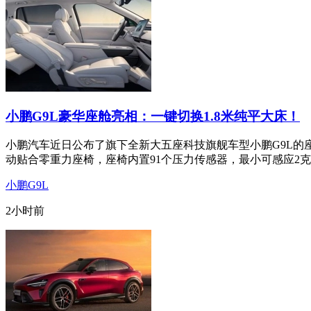
小鹏G9L豪华座舱亮相：一键切换1.8米纯平大床！
小鹏汽车近日公布了旗下全新大五座科技旗舰车型小鹏G9L的
动贴合零重力座椅，座椅内置91个压力传感器，最小可感应2克
小鹏G9L
2小时前