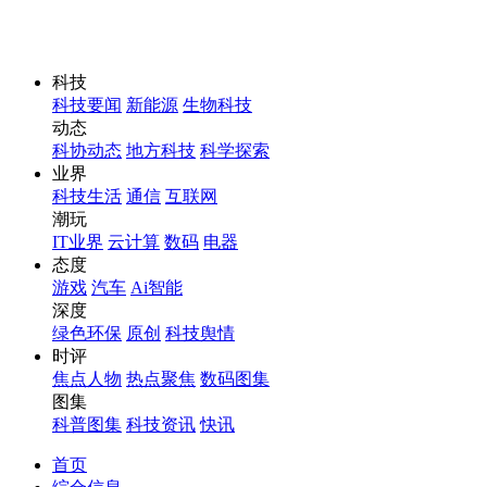
科技
科技要闻
新能源
生物科技
动态
科协动态
地方科技
科学探索
业界
科技生活
通信
互联网
潮玩
IT业界
云计算
数码
电器
态度
游戏
汽车
Ai智能
深度
绿色环保
原创
科技舆情
时评
焦点人物
热点聚焦
数码图集
图集
科普图集
科技资讯
快讯
首页