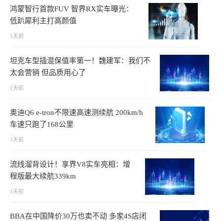
鸿蒙智行首款FUV 智界RX实车曝光：
低趴犀利主打高颜值
1天前
坦克车型插混保值率第一！魏建军：我们不
太会营销 但品质用心了
1天前
奥迪Q6 e-tron不限速高速测续航 200km/h
车速只跑了168公里
1天前
流线溜背设计！享界V8实车亮相：增
程版最大续航339km
1天前
BBA在中国降价30万也卖不动 多家4S店闭