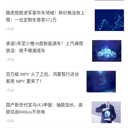
路虎揽胜进军豪华车领域！称价格没有上
限：一台定制车曾卖372万
2天前
承诺5年至少推30款新能源车！上汽通用
放话：绝不做速成车
2天前
百万级 MPV 火了之后，鸿蒙智行这台
家用 MPV 要来了！
2天前
国产新世代宝马iX3申报：轴距加长、高
原往返800km不充电
2天前