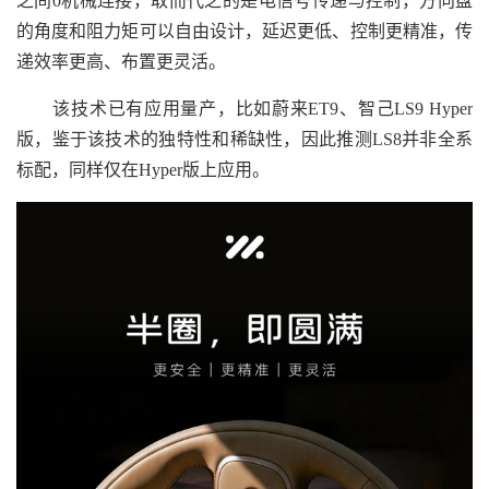
之间0机械连接，取而代之的是电信号传递与控制，方向盘
的角度和阻力矩可以自由设计，延迟更低、控制更精准，传
递效率更高、布置更灵活。
该技术已有应用量产，比如蔚来ET9、智己LS9 Hyper
版，鉴于该技术的独特性和稀缺性，因此推测LS8并非全系
标配，同样仅在Hyper版上应用。