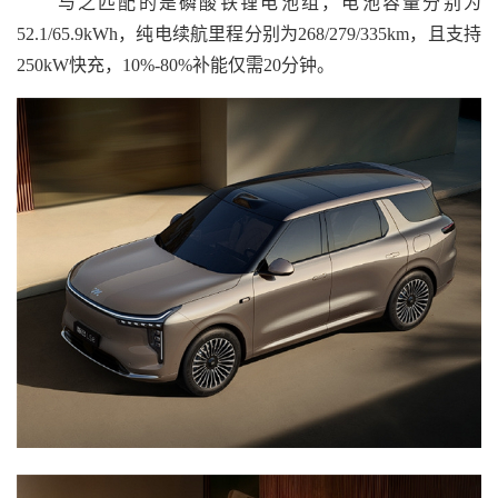
与之匹配的是磷酸铁锂电池组，电池容量分别为
52.1/65.9kWh，纯电续航里程分别为268/279/335km，且支持
250kW快充，10%-80%补能仅需20分钟。