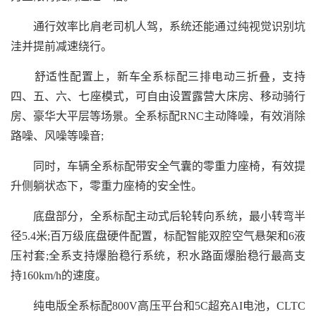
通行效率比肩老司机人驾，系统还能通过纯视觉识别坑
洼并提前减速绕行。
舒适性配置上，新车全系标配三排电动三折叠，支持
四、五、六、七座模式，可自由设置露营大床房、移动骑行
房、豪华大平层等场景。全系标配RNC主动降噪，有效消除
路噪、风噪等噪音;
同时，车辆全系标配带安全气囊的零重力座椅，有效提
升侧躺状态下，零重力座椅的安全性。
底盘部分，全系标配主动式后轮转向系统，最小转弯半
径5.4米;百万级底盘硬件配置，标配智能双腔空气悬架和6液
压衬套;全系支持爆胎稳行系统，积水路面爆胎稳行最高支
持160km/h的速度。
纯电版全系标配800V高压平台和5C超充AI电池，CLTC