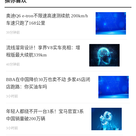
猜你喜欢
奥迪Q6 e-tron不限速高速测续航 200km/h
车速只跑了168公里
39分钟前
流线溜背设计！享界V8实车亮相：增
程版最大续航339km
40分钟前
BBA在中国降价30万也卖不动 多家4S店闭
店跑路：你买油车吗
3小时前
年轻人都绕不开一台3系！宝马官宣3系
中国销量破200万辆
3小时前