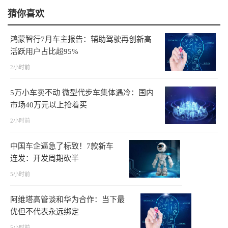
猜你喜欢
鸿蒙智行7月车主报告：辅助驾驶再创新高
活跃用户占比超95%
2小时前
5万小车卖不动 微型代步车集体遇冷：国内
市场40万元以上抢着买
2小时前
中国车企逼急了标致！7款新车
连发：开发周期砍半
5小时前
阿维塔高管谈和华为合作：当下最
优但不代表永远绑定
5小时前