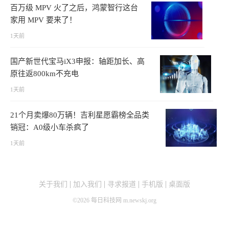
百万级 MPV 火了之后，鸿蒙智行这台
家用 MPV 要来了！
1天前
国产新世代宝马iX3申报：轴距加长、高
原往返800km不充电
1天前
21个月卖爆80万辆！吉利星愿霸榜全品类
销冠：A0级小车杀疯了
1天前
关于我们
加入我们
寻求报道
手机版
桌面版
©
2026
每日科技网 m.newskj.org