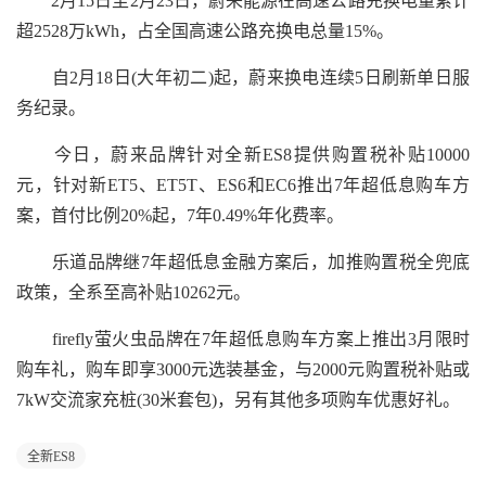
2月15日至2月23日，蔚来能源在高速公路充换电量累计
超2528万kWh，占全国高速公路充换电总量15%。
自2月18日(大年初二)起，蔚来换电连续5日刷新单日服
务纪录。
今日，蔚来品牌针对全新ES8提供购置税补贴10000
元，针对新ET5、ET5T、ES6和EC6推出7年超低息购车方
案，首付比例20%起，7年0.49%年化费率。
乐道品牌继7年超低息金融方案后，加推购置税全兜底
政策，全系至高补贴10262元。
firefly萤火虫品牌在7年超低息购车方案上推出3月限时
购车礼，购车即享3000元选装基金，与2000元购置税补贴或
7kW交流家充桩(30米套包)，另有其他多项购车优惠好礼。
全新ES8