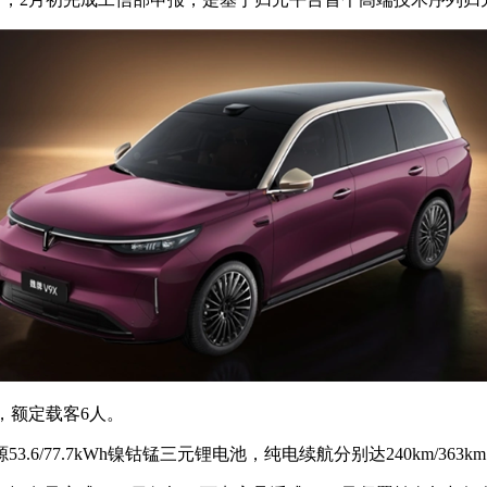
mm，额定载客6人。
77.7kWh镍钴锰三元锂电池，纯电续航分别达240km/363km，燃