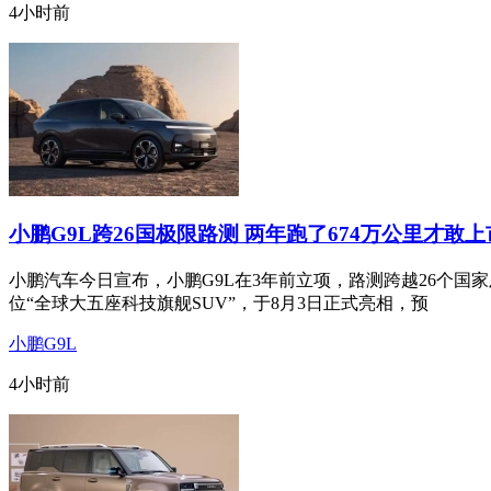
4小时前
小鹏G9L跨26国极限路测 两年跑了674万公里才敢
小鹏汽车今日宣布，小鹏G9L在3年前立项，路测跨越26个国
位“全球大五座科技旗舰SUV”，于8月3日正式亮相，预
小鹏G9L
4小时前