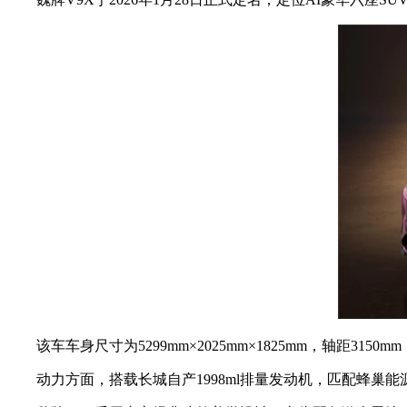
该车车身尺寸为5299mm×2025mm×1825mm，轴距3150
动力方面，搭载长城自产1998ml排量发动机，匹配蜂巢能源53.6/