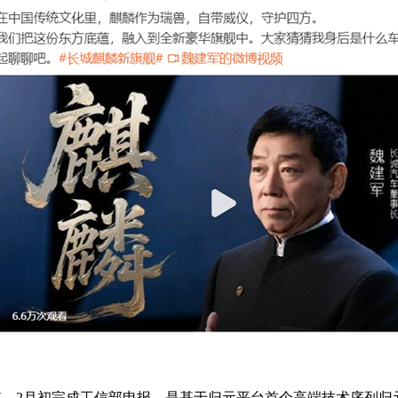
SUV，2月初完成工信部申报，是基于归元平台首个高端技术序列归