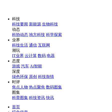
科技
科技要闻
新能源
生物科技
动态
科协动态
地方科技
科学探索
业界
科技生活
通信
互联网
潮玩
IT业界
云计算
数码
电器
态度
游戏
汽车
Ai智能
深度
绿色环保
原创
科技舆情
时评
焦点人物
热点聚焦
数码图集
图集
科普图集
科技资讯
快讯
首页