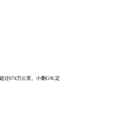
过674万公里。小鹏G9L定