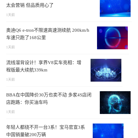
太会营销 但品质用心了
1天前
奥迪Q6 e-tron不限速高速测续航 200km/h
车速只跑了168公里
1天前
流线溜背设计！享界V8实车亮相：增
程版最大续航339km
1天前
BBA在中国降价30万也卖不动 多家4S店闭
店跑路：你买油车吗
1天前
年轻人都绕不开一台3系！宝马官宣3系
中国销量破200万辆