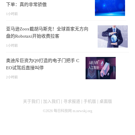
下单：真的非常骄傲
1小时前
亚马逊Zoox截胡马斯克！全球首家无方向
盘的Robotaxi开始收费拉客
1小时前
奥迪斥巨资为Q9打造的电子门把手 C
EO试驾后直接叫停
2小时前
关于我们
加入我们
寻求报道
手机版
桌面版
©
2026
每日科技网 m.newskj.org