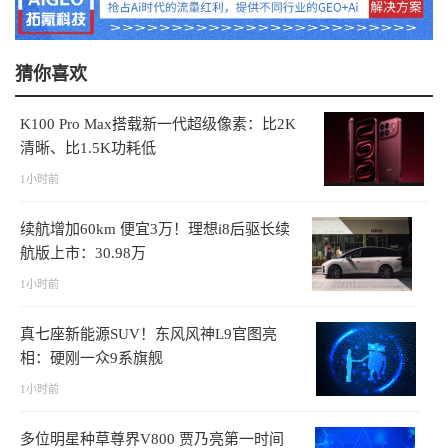
猜你喜欢
K100 Pro Max搭载新一代超级像素：比2K
清晰、比1.5K功耗低
1小时前
续航增加60km 便宜3万！理想i8后驱长续
航版上市：30.98万
1小时前
真七座新能源SUV！东风风神L9官图亮
相：硬刚一众9系旗舰
1小时前
多位明星种草尊界V800 贾乃亮第一时间