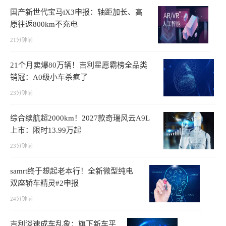
国产新世代宝马iX3申报：轴距加长、高
原往返800km不充电
21分钟前
21个月卖爆80万辆！吉利星愿霸榜全品类
销冠：A0级小车杀疯了
23分钟前
综合续航超2000km！2027款奇瑞风云A9L
上市：限时13.99万起
23分钟前
samrt终于想起老本行！全新微型纯电
双座轿车精灵#2申报
24分钟前
吉利谈速成车乱象：旗下新车平