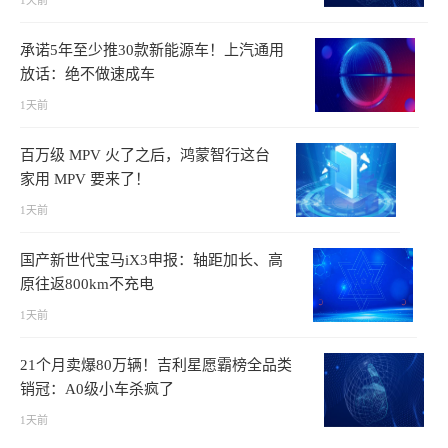
1天前
承诺5年至少推30款新能源车！上汽通用
放话：绝不做速成车
1天前
百万级 MPV 火了之后，鸿蒙智行这台
家用 MPV 要来了！
1天前
国产新世代宝马iX3申报：轴距加长、高
原往返800km不充电
1天前
21个月卖爆80万辆！吉利星愿霸榜全品类
销冠：A0级小车杀疯了
1天前