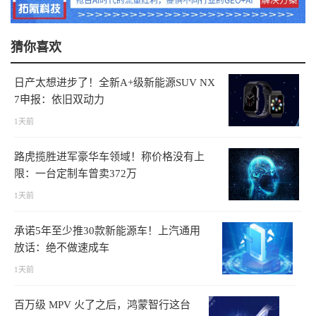
猜你喜欢
日产太想进步了！全新A+级新能源SUV NX
7申报：依旧双动力
1天前
路虎揽胜进军豪华车领域！称价格没有上
限：一台定制车曾卖372万
1天前
承诺5年至少推30款新能源车！上汽通用
放话：绝不做速成车
1天前
百万级 MPV 火了之后，鸿蒙智行这台