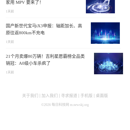
家用 MPV 要来了！
1天前
国产新世代宝马iX3申报：轴距加长、高
原往返800km不充电
1天前
21个月卖爆80万辆！吉利星愿霸榜全品类
销冠：A0级小车杀疯了
1天前
关于我们
加入我们
寻求报道
手机版
桌面版
©
2026
每日科技网 m.newskj.org