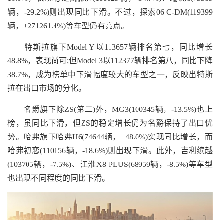
辆，-29.2%)则出现同比下滑。不过，探索06 C-DM(119399
辆，+271261.4%)等车型仍有亮点。
特斯拉旗下Model Y以113657辆排名第七，同比增长
48.8%，表现尚可;但Model 3以112377辆排名第八，同比下降
38.7%，成为榜单中下滑幅度较大的车型之一，反映出特斯
拉在出口市场的分化。
名爵旗下除ZS(第二)外，MG3(100345辆，-13.5%)也上
榜，虽同比下滑，但ZS的稳定增长仍为名爵保持了出口优
势。哈弗旗下哈弗H6(74644辆，+48.0%)实现同比增长，而
哈弗初恋(110156辆，-18.6%)则出现下滑。此外，吉利缤越
(103705辆，-7.5%)、江淮X8 PLUS(68959辆，-8.5%)等车型
也出现不同程度的同比下滑。