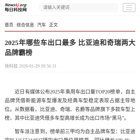
首页
综合信息
汽车
正文
2025年哪些车出口最多 比亚迪和奇瑞两大
品牌霸榜
快科技
2026-01-29 09:56:31
近日有媒体公布2025年乘用车出口量TOP20榜单，自主
品牌凭借新能源车型爆发及经典车型稳定表现占据主导地
位。从数据看，比亚迪、奇瑞、名爵等品牌旗下多款车型上
榜，其中比亚迪凭借多车型高增长成为出口市场“黑马”。
智车派注意到，榜单前三甲均为自主品牌车型：比亚迪