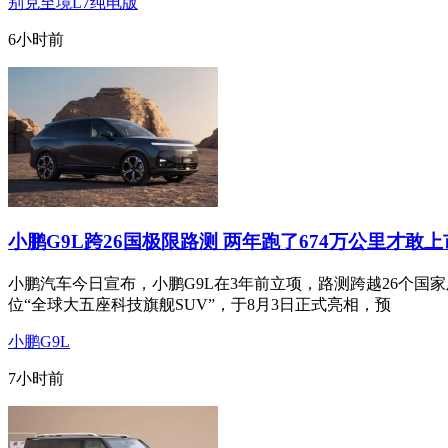
别克至境L7纯电版
6小时前
小鹏G9L跨26国极限路测 两年跑了674万公里才敢
小鹏汽车今日宣布，小鹏G9L在3年前立项，路测跨越26个国
位“全球大五座科技旗舰SUV”，于8月3日正式亮相，预
小鹏G9L
7小时前