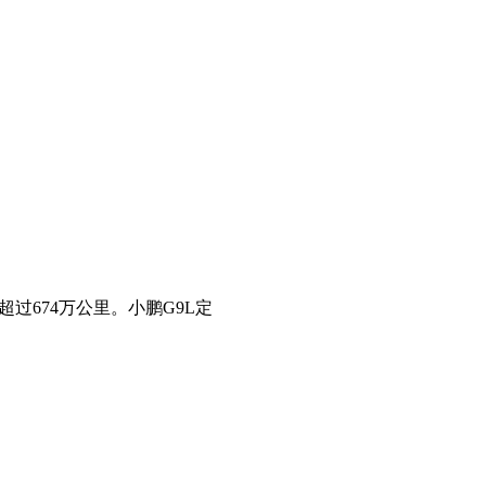
过674万公里。小鹏G9L定