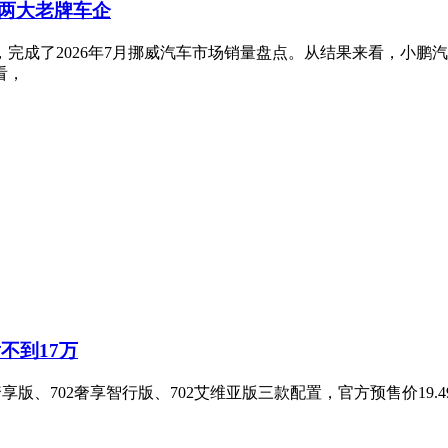
两大老牌车企
完成了2026年7月挪威汽车市场销量盘点。从结果来看，小鹏
看，
不到17万
版、702奢享智行版、702艾维亚版三款配置，官方预售价19.49