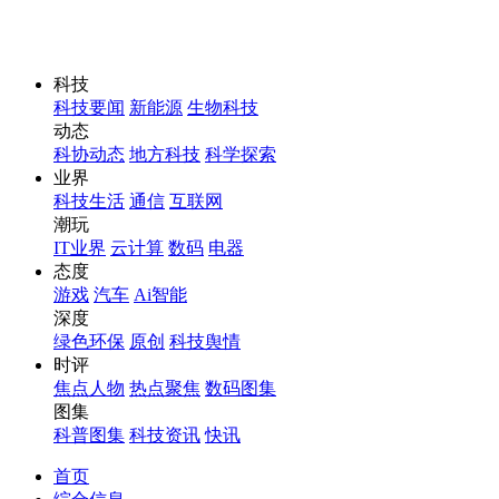
科技
科技要闻
新能源
生物科技
动态
科协动态
地方科技
科学探索
业界
科技生活
通信
互联网
潮玩
IT业界
云计算
数码
电器
态度
游戏
汽车
Ai智能
深度
绿色环保
原创
科技舆情
时评
焦点人物
热点聚焦
数码图集
图集
科普图集
科技资讯
快讯
首页