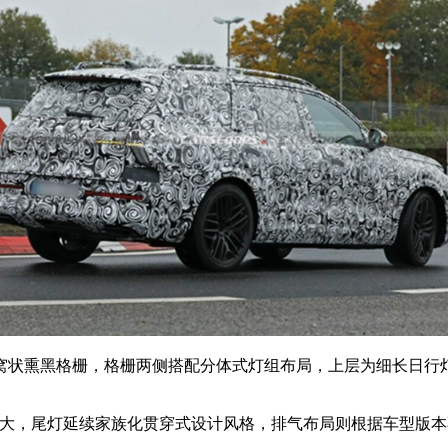
状熏黑格栅，格栅两侧搭配分体式灯组布局，上层为细长日行灯
大，尾灯延续家族化贯穿式设计风格，排气布局则根据车型版本