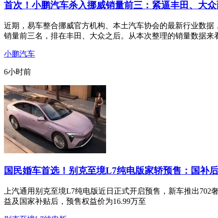
首次！小鹏汽车杀入挪威销量前三：紧逼丰田、大众
近期，易车整合挪威官方机构、本土汽车协会的最新行业数据，
销量前三名，排在丰田、大众之后。从本次整理的销量数据来
小鹏汽车
6小时前
国民婚车首选！别克至境L7纯电版家轿预售：国补后
上汽通用别克至境L7纯电版近日正式开启预售，新车推出702奢享
益及国家补贴后，预售权益价为16.99万至